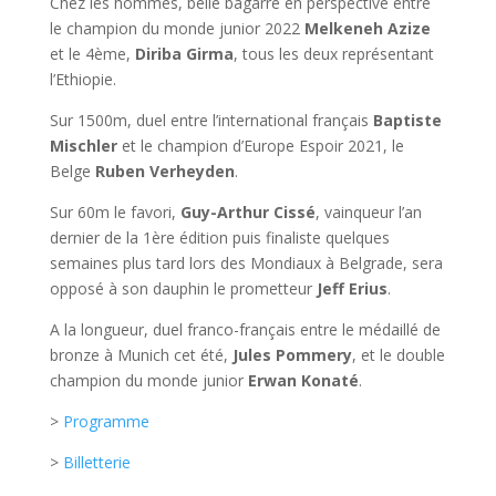
Chez les hommes, belle bagarre en perspective entre
le champion du monde junior 2022
Melkeneh Azize
et le 4ème,
Diriba Girma
, tous les deux représentant
l’Ethiopie.
Sur 1500m, duel entre l’international français
Baptiste
Mischler
et le champion d’Europe Espoir 2021, le
Belge
Ruben Verheyden
.
Sur 60m le favori,
Guy-Arthur Cissé
, vainqueur l’an
dernier de la 1ère édition puis finaliste quelques
semaines plus tard lors des Mondiaux à Belgrade, sera
opposé à son dauphin le prometteur
Jeff Erius
.
A la longueur, duel franco-français entre le médaillé de
bronze à Munich cet été,
Jules Pommery
, et le double
champion du monde junior
Erwan Konaté
.
>
Programme
>
Billetterie