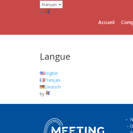
by
Accueil
Comp
Langue
English
Français
Deutsch
by
–
N
–
D
–
P