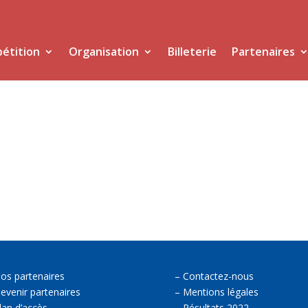
étition
Organisation
Billeterie
Partenaires
os partenaires
–
Contactez-nous
evenir partenaires
–
Mentions légales
lan d’accès.
–
Résultats 2022