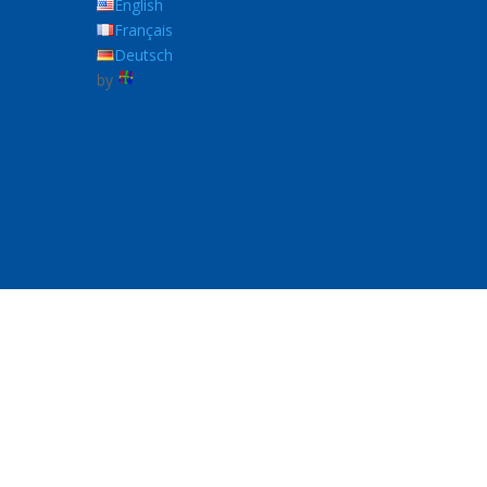
English
Français
Deutsch
by