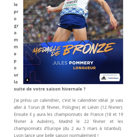
le
pr
o
gr
a
m
m
e
p
o
ur
la
suite de votre saison hivernale ?
J’ai prévu un calendrier, c’est le calendrier idéal. Je vais
aller à Torun (8 février, Pologne) et Liévin (12 février).
Ensuite il y aura les championnats de France (18 et 19
février à Aubière), Madrid le 22 février et les
championnats d’Europe (du 2 au 5 mars à Istanbul).
Lyon lance une belle saison normalement !