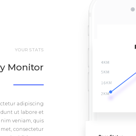
YOUR STATS
ty Monitor
ctetur adipiscing
idunt ut labore et
inim veniam, quis
amet, consectetur