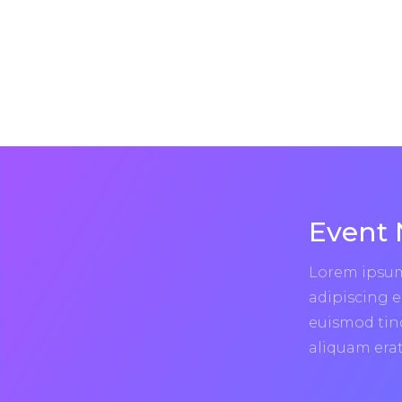
Event 
Lorem ipsum
adipiscing 
euismod tin
aliquam erat