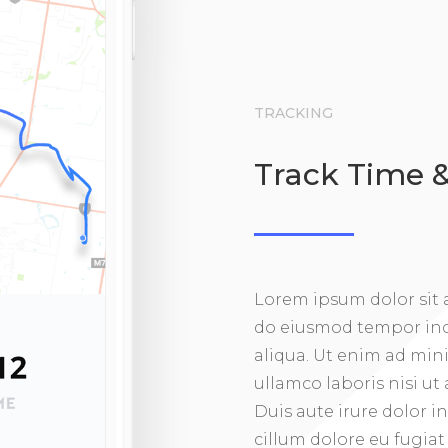
TRACKING
Track Time &
Lorem ipsum dolor sit a
do eiusmod tempor inc
aliqua. Ut enim ad min
ullamco laboris nisi u
Duis aute irure dolor i
cillum dolore eu fugiat