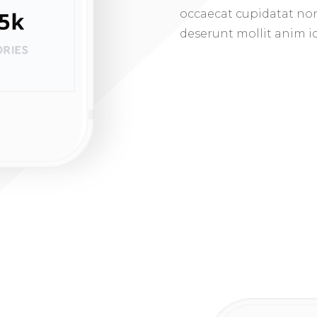
occaecat cupidatat non 
deserunt mollit anim i