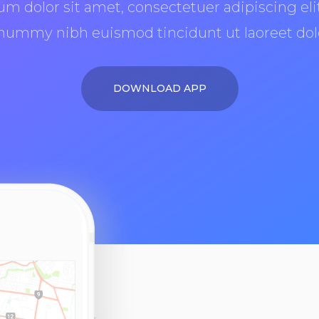
m dolor sit amet, consectetuer adipiscing eli
nummy nibh euismod tincidunt ut laoreet dol
DOWNLOAD APP