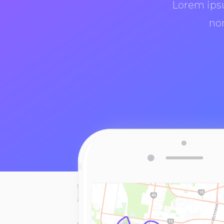
Lorem ipsu
no