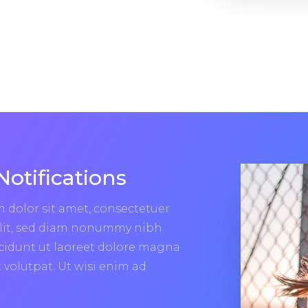
Notifications
 dolor sit amet, consectetuer
elit, sed diam nonummy nibh
cidunt ut laoreet dolore magna
 volutpat. Ut wisi enim ad