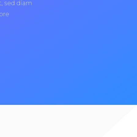
t, sed diam
ore